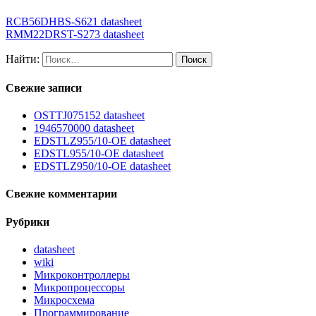
RCB56DHBS-S621 datasheet
RMM22DRST-S273 datasheet
Найти:
Свежие записи
OSTTJ075152 datasheet
1946570000 datasheet
EDSTLZ955/10-OE datasheet
EDSTL955/10-OE datasheet
EDSTLZ950/10-OE datasheet
Свежие комментарии
Рубрики
datasheet
wiki
Микроконтроллеры
Микропроцессоры
Микросхема
Программирование