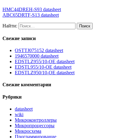
HMC44DREH-S93 datasheet
ABC65DRTF-S13 datasheet
Найти:
Свежие записи
OSTTJ075152 datasheet
1946570000 datasheet
EDSTLZ955/10-OE datasheet
EDSTL955/10-OE datasheet
EDSTLZ950/10-OE datasheet
Свежие комментарии
Рубрики
datasheet
wiki
Микроконтроллеры
Микропроцессоры
Микросхема
Программирование