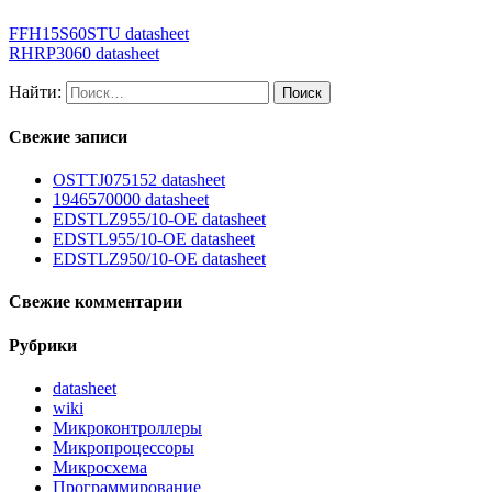
FFH15S60STU datasheet
RHRP3060 datasheet
Найти:
Свежие записи
OSTTJ075152 datasheet
1946570000 datasheet
EDSTLZ955/10-OE datasheet
EDSTL955/10-OE datasheet
EDSTLZ950/10-OE datasheet
Свежие комментарии
Рубрики
datasheet
wiki
Микроконтроллеры
Микропроцессоры
Микросхема
Программирование