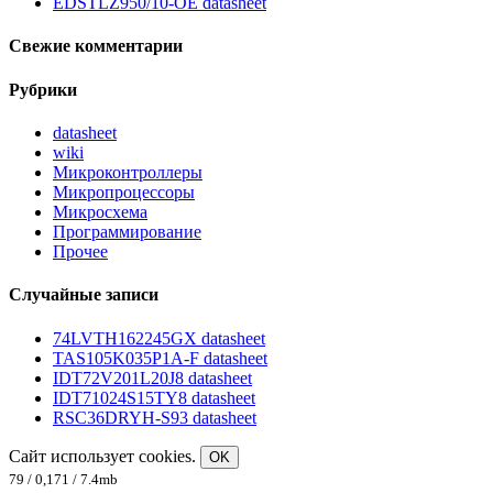
EDSTLZ950/10-OE datasheet
Свежие комментарии
Рубрики
datasheet
wiki
Микроконтроллеры
Микропроцессоры
Микросхема
Программирование
Прочее
Случайные записи
74LVTH162245GX datasheet
TAS105K035P1A-F datasheet
IDT72V201L20J8 datasheet
IDT71024S15TY8 datasheet
RSC36DRYH-S93 datasheet
Сайт использует cookies.
OK
79 / 0,171 / 7.4mb