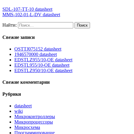
SDL-107-TT-10 datasheet
MMS-102-01-L-DV datasheet
Найти:
Свежие записи
OSTTJ075152 datasheet
1946570000 datasheet
EDSTLZ955/10-OE datasheet
EDSTL955/10-OE datasheet
EDSTLZ950/10-OE datasheet
Свежие комментарии
Рубрики
datasheet
wiki
Микроконтроллеры
Микропроцессоры
Микросхема
Программирование