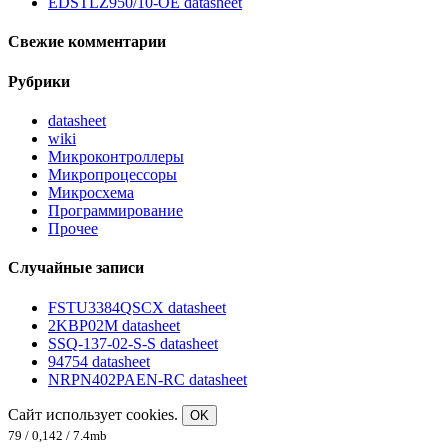
EDSTLZ950/10-OE datasheet
Свежие комментарии
Рубрики
datasheet
wiki
Микроконтроллеры
Микропроцессоры
Микросхема
Программирование
Прочее
Случайные записи
FSTU3384QSCX datasheet
2KBP02M datasheet
SSQ-137-02-S-S datasheet
94754 datasheet
NRPN402PAEN-RC datasheet
Сайт использует cookies.
OK
79 / 0,142 / 7.4mb