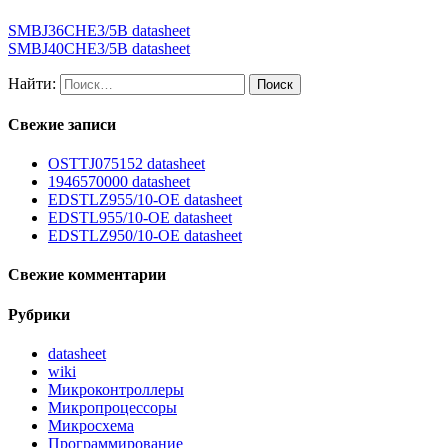
SMBJ36CHE3/5B datasheet
SMBJ40CHE3/5B datasheet
Найти:
Свежие записи
OSTTJ075152 datasheet
1946570000 datasheet
EDSTLZ955/10-OE datasheet
EDSTL955/10-OE datasheet
EDSTLZ950/10-OE datasheet
Свежие комментарии
Рубрики
datasheet
wiki
Микроконтроллеры
Микропроцессоры
Микросхема
Программирование