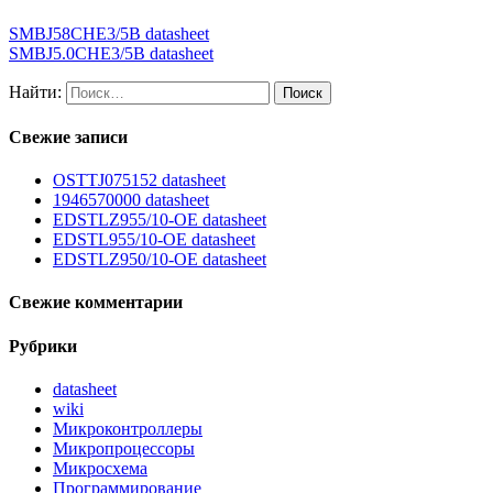
SMBJ58CHE3/5B datasheet
SMBJ5.0CHE3/5B datasheet
Найти:
Свежие записи
OSTTJ075152 datasheet
1946570000 datasheet
EDSTLZ955/10-OE datasheet
EDSTL955/10-OE datasheet
EDSTLZ950/10-OE datasheet
Свежие комментарии
Рубрики
datasheet
wiki
Микроконтроллеры
Микропроцессоры
Микросхема
Программирование