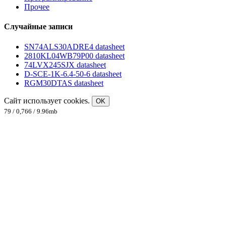
Прочее
Случайные записи
SN74ALS30ADRE4 datasheet
2810KL04WB79P00 datasheet
74LVX245SJX datasheet
D-SCE-1K-6.4-50-6 datasheet
RGM30DTAS datasheet
Сайт использует cookies.
OK
79 / 0,766 / 9.96mb