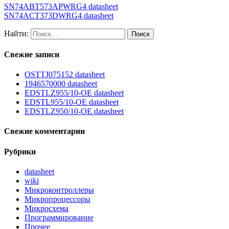
SN74ABT573APWRG4 datasheet
SN74ACT373DWRG4 datasheet
Найти:
Свежие записи
OSTTJ075152 datasheet
1946570000 datasheet
EDSTLZ955/10-OE datasheet
EDSTL955/10-OE datasheet
EDSTLZ950/10-OE datasheet
Свежие комментарии
Рубрики
datasheet
wiki
Микроконтроллеры
Микропроцессоры
Микросхема
Программирование
Прочее