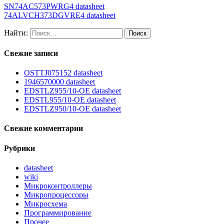
SN74AC573PWRG4 datasheet
74ALVCH373DGVRE4 datasheet
Найти:
Свежие записи
OSTTJ075152 datasheet
1946570000 datasheet
EDSTLZ955/10-OE datasheet
EDSTL955/10-OE datasheet
EDSTLZ950/10-OE datasheet
Свежие комментарии
Рубрики
datasheet
wiki
Микроконтроллеры
Микропроцессоры
Микросхема
Программирование
Прочее