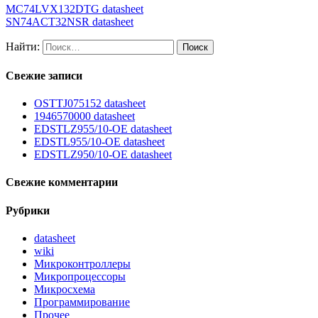
MC74LVX132DTG datasheet
SN74ACT32NSR datasheet
Найти:
Свежие записи
OSTTJ075152 datasheet
1946570000 datasheet
EDSTLZ955/10-OE datasheet
EDSTL955/10-OE datasheet
EDSTLZ950/10-OE datasheet
Свежие комментарии
Рубрики
datasheet
wiki
Микроконтроллеры
Микропроцессоры
Микросхема
Программирование
Прочее