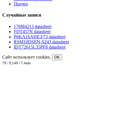
Прочее
Случайные записи
170M4213 datasheet
FDT457N datasheet
P6KA16AHE3/73 datasheet
RSM10DSEN-S243 datasheet
IDT72615L35PF8 datasheet
Сайт использует cookies.
OK
79 / 0,149 / 7.4mb