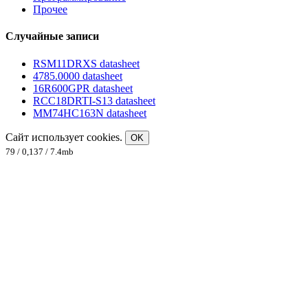
Прочее
Случайные записи
RSM11DRXS datasheet
4785.0000 datasheet
16R600GPR datasheet
RCC18DRTI-S13 datasheet
MM74HC163N datasheet
Сайт использует cookies.
OK
79 / 0,137 / 7.4mb