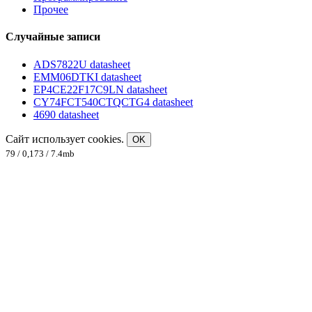
Прочее
Случайные записи
ADS7822U datasheet
EMM06DTKI datasheet
EP4CE22F17C9LN datasheet
CY74FCT540CTQCTG4 datasheet
4690 datasheet
Сайт использует cookies.
OK
79 / 0,173 / 7.4mb