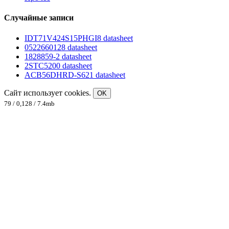
Случайные записи
IDT71V424S15PHGI8 datasheet
0522660128 datasheet
1828859-2 datasheet
2STC5200 datasheet
ACB56DHRD-S621 datasheet
Сайт использует cookies.
OK
79 / 0,128 / 7.4mb