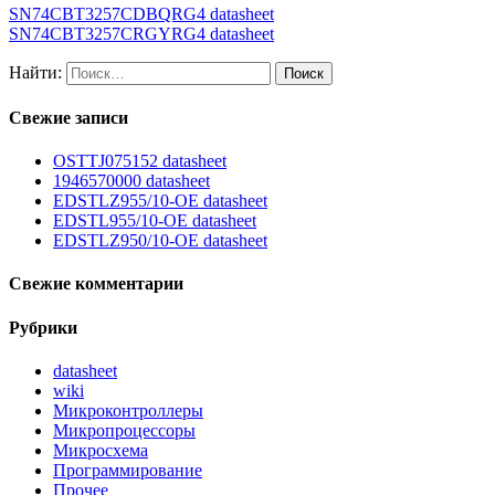
SN74CBT3257CDBQRG4 datasheet
SN74CBT3257CRGYRG4 datasheet
Найти:
Свежие записи
OSTTJ075152 datasheet
1946570000 datasheet
EDSTLZ955/10-OE datasheet
EDSTL955/10-OE datasheet
EDSTLZ950/10-OE datasheet
Свежие комментарии
Рубрики
datasheet
wiki
Микроконтроллеры
Микропроцессоры
Микросхема
Программирование
Прочее