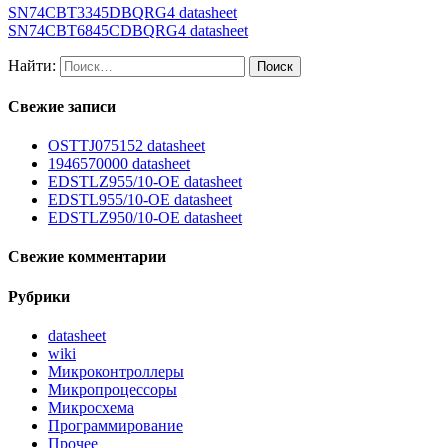
SN74CBT3345DBQRG4 datasheet
SN74CBT6845CDBQRG4 datasheet
Найти:
Свежие записи
OSTTJ075152 datasheet
1946570000 datasheet
EDSTLZ955/10-OE datasheet
EDSTL955/10-OE datasheet
EDSTLZ950/10-OE datasheet
Свежие комментарии
Рубрики
datasheet
wiki
Микроконтроллеры
Микропроцессоры
Микросхема
Программирование
Прочее