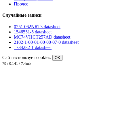
Прочее
Случайные записи
0251.062NRT3 datasheet
1546551-5 datasheet
MC74VHCT257AD datasheet
2102-1-00-01-00-00-07-0 datasheet
1734282-1 datasheet
Сайт использует cookies.
OK
79 / 0,141 / 7.4mb