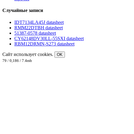
Случайные записи
IDT7134LA45J datasheet
RMM22DTBH datasheet
51387-0578 datasheet
CY62148DV30LL-55SXI datasheet
RBM12DRMN-S273 datasheet
Сайт использует cookies.
OK
79 / 0,186 / 7.4mb