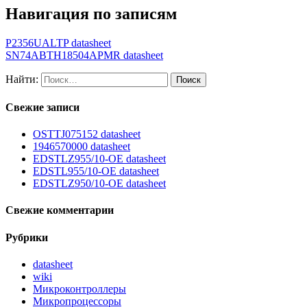
Навигация по записям
P2356UALTP datasheet
SN74ABTH18504APMR datasheet
Найти:
Свежие записи
OSTTJ075152 datasheet
1946570000 datasheet
EDSTLZ955/10-OE datasheet
EDSTL955/10-OE datasheet
EDSTLZ950/10-OE datasheet
Свежие комментарии
Рубрики
datasheet
wiki
Микроконтроллеры
Микропроцессоры