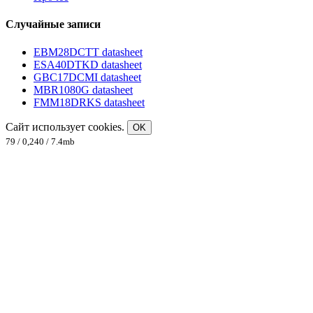
Случайные записи
EBM28DCTT datasheet
ESA40DTKD datasheet
GBC17DCMI datasheet
MBR1080G datasheet
FMM18DRKS datasheet
Сайт использует cookies.
OK
79 / 0,240 / 7.4mb