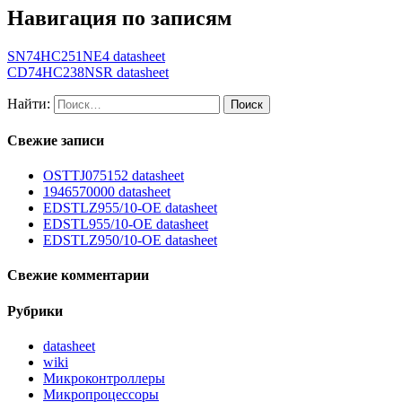
Навигация по записям
SN74HC251NE4 datasheet
CD74HC238NSR datasheet
Найти:
Свежие записи
OSTTJ075152 datasheet
1946570000 datasheet
EDSTLZ955/10-OE datasheet
EDSTL955/10-OE datasheet
EDSTLZ950/10-OE datasheet
Свежие комментарии
Рубрики
datasheet
wiki
Микроконтроллеры
Микропроцессоры