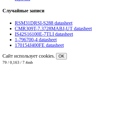
Случайные записи
RSM31DRSI-S288 datasheet
CMR309T-7.3728MABJ-UT datasheet
IS42S16100E-7TLI datasheet
1-796700-4 datasheet
170154J400FE datasheet
Сайт использует cookies.
OK
79 / 0,163 / 7.4mb