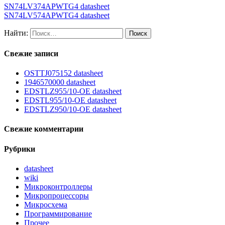
SN74LV374APWTG4 datasheet
SN74LV574APWTG4 datasheet
Найти:
Свежие записи
OSTTJ075152 datasheet
1946570000 datasheet
EDSTLZ955/10-OE datasheet
EDSTL955/10-OE datasheet
EDSTLZ950/10-OE datasheet
Свежие комментарии
Рубрики
datasheet
wiki
Микроконтроллеры
Микропроцессоры
Микросхема
Программирование
Прочее