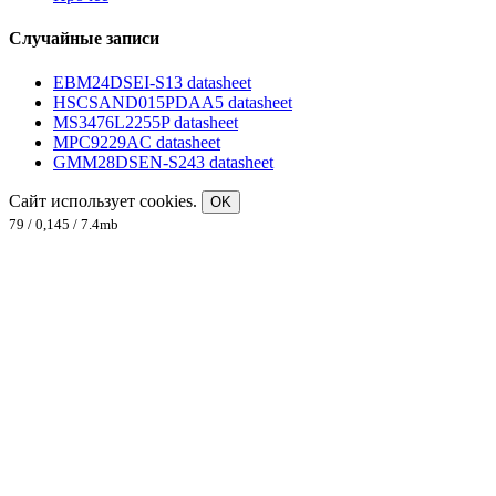
Случайные записи
EBM24DSEI-S13 datasheet
HSCSAND015PDAA5 datasheet
MS3476L2255P datasheet
MPC9229AC datasheet
GMM28DSEN-S243 datasheet
Сайт использует cookies.
OK
79 / 0,145 / 7.4mb