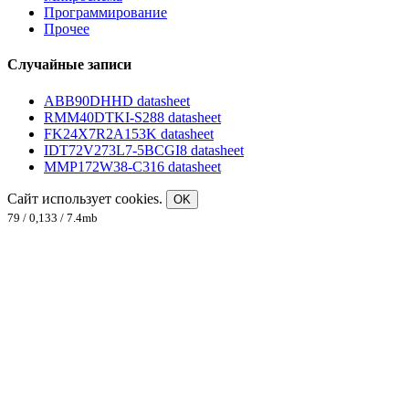
Программирование
Прочее
Случайные записи
ABB90DHHD datasheet
RMM40DTKI-S288 datasheet
FK24X7R2A153K datasheet
IDT72V273L7-5BCGI8 datasheet
MMP172W38-C316 datasheet
Сайт использует cookies.
OK
79 / 0,133 / 7.4mb