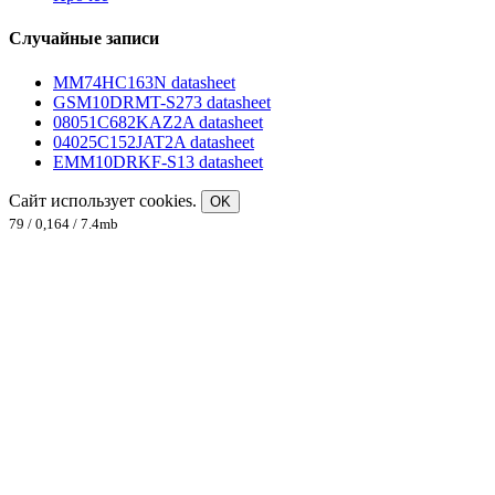
Случайные записи
MM74HC163N datasheet
GSM10DRMT-S273 datasheet
08051C682KAZ2A datasheet
04025C152JAT2A datasheet
EMM10DRKF-S13 datasheet
Сайт использует cookies.
OK
79 / 0,164 / 7.4mb