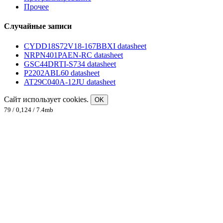
Прочее
Случайные записи
CYDD18S72V18-167BBXI datasheet
NRPN401PAEN-RC datasheet
GSC44DRTI-S734 datasheet
P2202ABL60 datasheet
AT29C040A-12JU datasheet
Сайт использует cookies.
OK
79 / 0,124 / 7.4mb