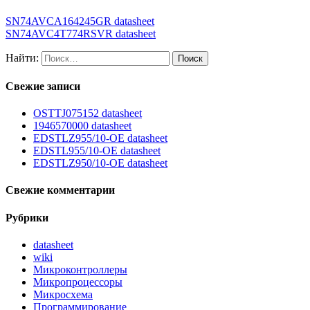
SN74AVCA164245GR datasheet
SN74AVC4T774RSVR datasheet
Найти:
Свежие записи
OSTTJ075152 datasheet
1946570000 datasheet
EDSTLZ955/10-OE datasheet
EDSTL955/10-OE datasheet
EDSTLZ950/10-OE datasheet
Свежие комментарии
Рубрики
datasheet
wiki
Микроконтроллеры
Микропроцессоры
Микросхема
Программирование