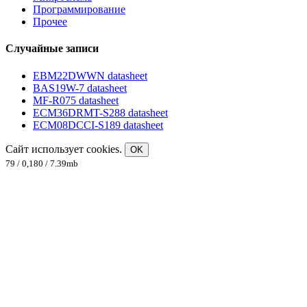
Программирование
Прочее
Случайные записи
EBM22DWWN datasheet
BAS19W-7 datasheet
MF-R075 datasheet
ECM36DRMT-S288 datasheet
ECM08DCCI-S189 datasheet
Сайт использует cookies.
OK
79 / 0,180 / 7.39mb