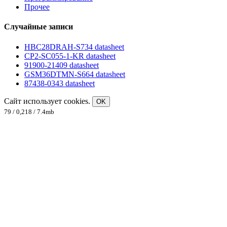
Прочее
Случайные записи
HBC28DRAH-S734 datasheet
CP2-SC055-1-KR datasheet
91900-21409 datasheet
GSM36DTMN-S664 datasheet
87438-0343 datasheet
Сайт использует cookies.
OK
79 / 0,218 / 7.4mb