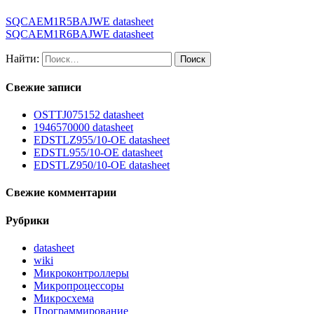
SQCAEM1R5BAJWE datasheet
SQCAEM1R6BAJWE datasheet
Найти:
Свежие записи
OSTTJ075152 datasheet
1946570000 datasheet
EDSTLZ955/10-OE datasheet
EDSTL955/10-OE datasheet
EDSTLZ950/10-OE datasheet
Свежие комментарии
Рубрики
datasheet
wiki
Микроконтроллеры
Микропроцессоры
Микросхема
Программирование