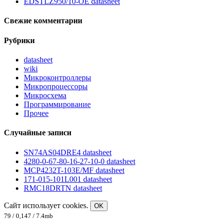
EDSTLZ950/10-OE datasheet
Свежие комментарии
Рубрики
datasheet
wiki
Микроконтроллеры
Микропроцессоры
Микросхема
Программирование
Прочее
Случайные записи
SN74AS04DRE4 datasheet
4280-0-67-80-16-27-10-0 datasheet
MCP4232T-103E/MF datasheet
171-015-101L001 datasheet
RMC18DRTN datasheet
Сайт использует cookies.
OK
79 / 0,147 / 7.4mb