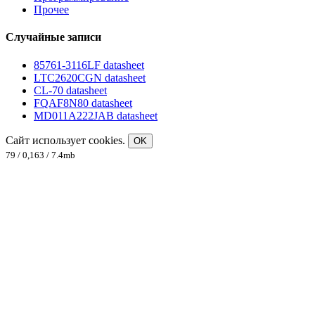
Прочее
Случайные записи
85761-3116LF datasheet
LTC2620CGN datasheet
CL-70 datasheet
FQAF8N80 datasheet
MD011A222JAB datasheet
Сайт использует cookies.
OK
79 / 0,163 / 7.4mb