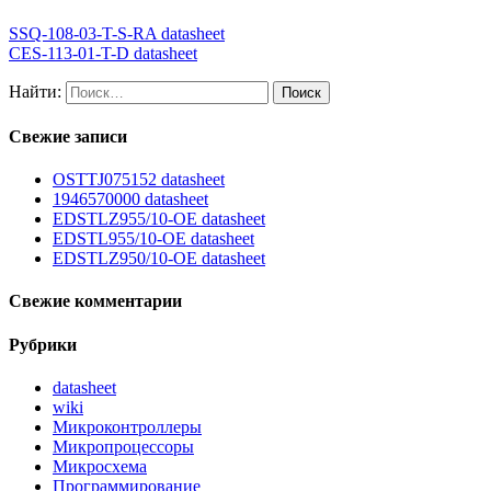
SSQ-108-03-T-S-RA datasheet
CES-113-01-T-D datasheet
Найти:
Свежие записи
OSTTJ075152 datasheet
1946570000 datasheet
EDSTLZ955/10-OE datasheet
EDSTL955/10-OE datasheet
EDSTLZ950/10-OE datasheet
Свежие комментарии
Рубрики
datasheet
wiki
Микроконтроллеры
Микропроцессоры
Микросхема
Программирование