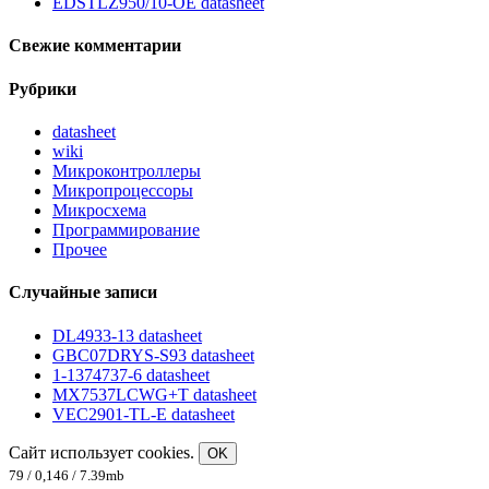
EDSTLZ950/10-OE datasheet
Свежие комментарии
Рубрики
datasheet
wiki
Микроконтроллеры
Микропроцессоры
Микросхема
Программирование
Прочее
Случайные записи
DL4933-13 datasheet
GBC07DRYS-S93 datasheet
1-1374737-6 datasheet
MX7537LCWG+T datasheet
VEC2901-TL-E datasheet
Сайт использует cookies.
OK
79 / 0,146 / 7.39mb