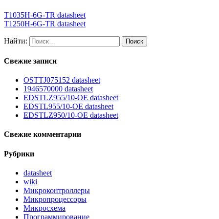
T1035H-6G-TR datasheet
T1250H-6G-TR datasheet
Найти:
Свежие записи
OSTTJ075152 datasheet
1946570000 datasheet
EDSTLZ955/10-OE datasheet
EDSTL955/10-OE datasheet
EDSTLZ950/10-OE datasheet
Свежие комментарии
Рубрики
datasheet
wiki
Микроконтроллеры
Микропроцессоры
Микросхема
Программирование