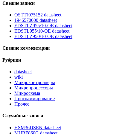
Свежие записи
OSTTJ075152 datasheet
1946570000 datasheet
EDSTLZ955/10-OE datasheet
EDSTL955/10-OE datasheet
EDSTLZ950/10-OE datasheet
Свежие комментарии
Рубрики
datasheet
wiki
Микроконтроллеры
Микропроцессоры
Микросхема
Программирование
Прочее
Случайные записи
HSM36DSEN datasheet
MURF860G datasheet