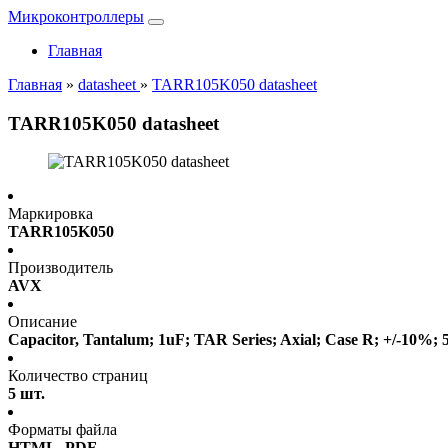
Микроконтроллеры
Главная
Главная
»
datasheet
»
TARR105K050 datasheet
TARR105K050 datasheet
Маркировка
TARR105K050
Производитель
AVX
Описание
Capacitor, Tantalum; 1uF; TAR Series; Axial; Case R; +/-10%;
Количество страниц
5 шт.
Форматы файла
HTML, PDF