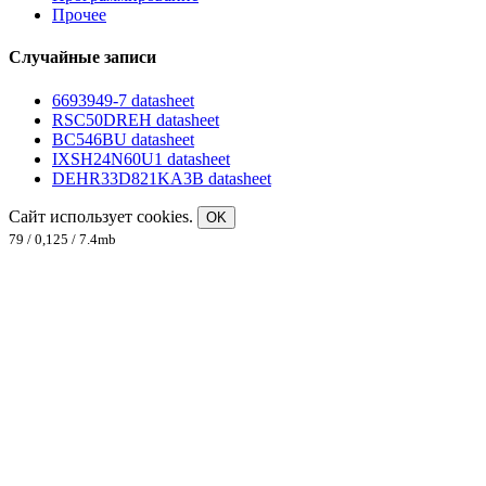
Прочее
Случайные записи
6693949-7 datasheet
RSC50DREH datasheet
BC546BU datasheet
IXSH24N60U1 datasheet
DEHR33D821KA3B datasheet
Сайт использует cookies.
OK
79 / 0,125 / 7.4mb