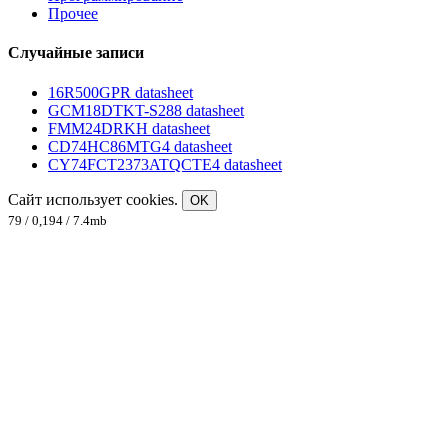
Прочее
Случайные записи
16R500GPR datasheet
GCM18DTKT-S288 datasheet
FMM24DRKH datasheet
CD74HC86MTG4 datasheet
CY74FCT2373ATQCTE4 datasheet
Сайт использует cookies.
OK
79 / 0,194 / 7.4mb