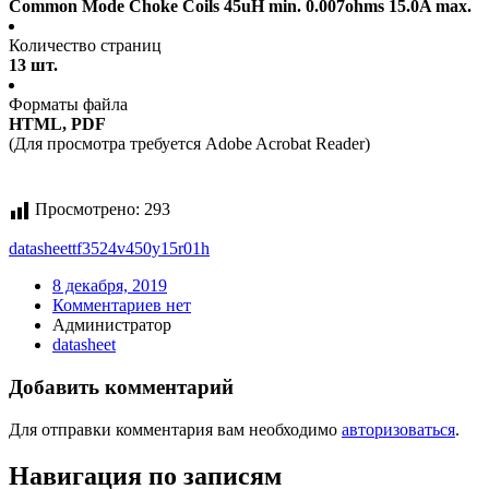
Common Mode Choke Coils 45uH min. 0.007ohms 15.0A max.
Количество страниц
13 шт.
Форматы файла
HTML, PDF
(Для просмотра требуется Adobe Acrobat Reader)
Просмотрено:
293
datasheet
tf3524v450y15r01h
8 декабря, 2019
Комментариев нет
Администратор
datasheet
Добавить комментарий
Для отправки комментария вам необходимо
авторизоваться
.
Навигация по записям