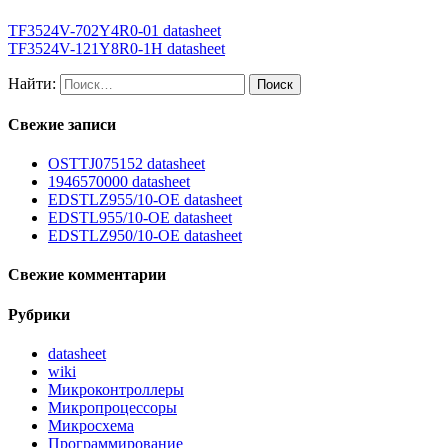
TF3524V-702Y4R0-01 datasheet
TF3524V-121Y8R0-1H datasheet
Найти:
Свежие записи
OSTTJ075152 datasheet
1946570000 datasheet
EDSTLZ955/10-OE datasheet
EDSTL955/10-OE datasheet
EDSTLZ950/10-OE datasheet
Свежие комментарии
Рубрики
datasheet
wiki
Микроконтроллеры
Микропроцессоры
Микросхема
Программирование