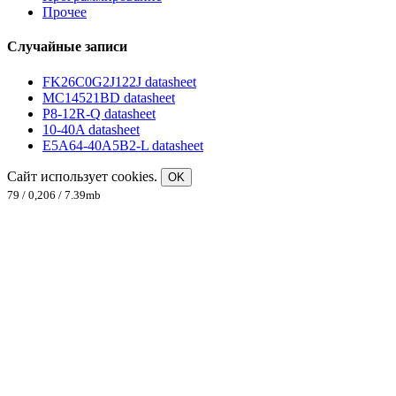
Прочее
Случайные записи
FK26C0G2J122J datasheet
MC14521BD datasheet
P8-12R-Q datasheet
10-40A datasheet
E5A64-40A5B2-L datasheet
Сайт использует cookies.
OK
79 / 0,206 / 7.39mb