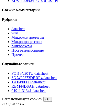
EDSTLZ950/10-OE datasheet
Свежие комментарии
Рубрики
datasheet
wiki
Микроконтроллеры
Микропроцессоры
Микросхема
Программирование
Прочее
Случайные записи
FQI19N20TU datasheet
SN74F2373DBRE4 datasheet
1760490000 datasheet
RBM44DSAH datasheet
91911-31341 datasheet
Сайт использует cookies.
OK
79 / 0,128 / 7.4mb