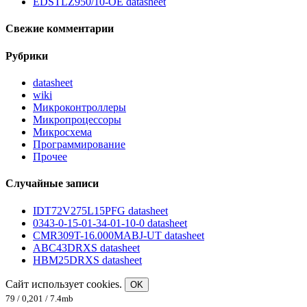
EDSTLZ950/10-OE datasheet
Свежие комментарии
Рубрики
datasheet
wiki
Микроконтроллеры
Микропроцессоры
Микросхема
Программирование
Прочее
Случайные записи
IDT72V275L15PFG datasheet
0343-0-15-01-34-01-10-0 datasheet
CMR309T-16.000MABJ-UT datasheet
ABC43DRXS datasheet
HBM25DRXS datasheet
Сайт использует cookies.
OK
79 / 0,201 / 7.4mb