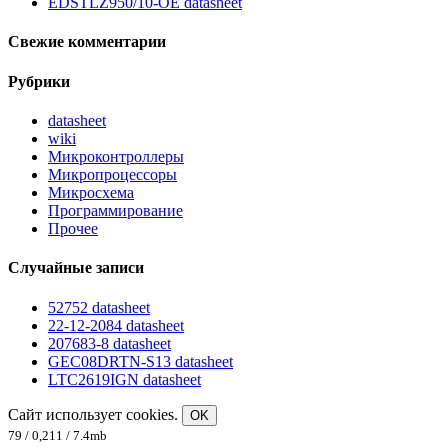
EDSTLZ950/10-OE datasheet
Свежие комментарии
Рубрики
datasheet
wiki
Микроконтроллеры
Микропроцессоры
Микросхема
Программирование
Прочее
Случайные записи
52752 datasheet
22-12-2084 datasheet
207683-8 datasheet
GEC08DRTN-S13 datasheet
LTC2619IGN datasheet
Сайт использует cookies.
OK
79 / 0,211 / 7.4mb