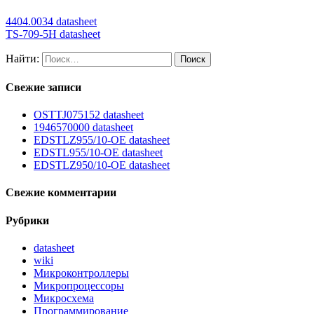
4404.0034 datasheet
TS-709-5H datasheet
Найти:
Свежие записи
OSTTJ075152 datasheet
1946570000 datasheet
EDSTLZ955/10-OE datasheet
EDSTL955/10-OE datasheet
EDSTLZ950/10-OE datasheet
Свежие комментарии
Рубрики
datasheet
wiki
Микроконтроллеры
Микропроцессоры
Микросхема
Программирование