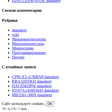
EDSTLZ950/10-OE datasheet
Свежие комментарии
Рубрики
datasheet
wiki
Микроконтроллеры
Микропроцессоры
Микросхема
Программирование
Прочее
Случайные записи
CPPLX5-A7BRNP datasheet
RBA32DTKD datasheet
DAC8581IPW datasheet
85107A1418S5045 datasheet
MH3261-500Y datasheet
Сайт использует cookies.
OK
79 / 0,176 / 7.4mb