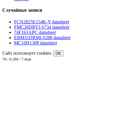
Случайные записи
FCN2825E154K-Y datasheet
FMC26DRYI-S734 datasheet
74F161APC datasheet
EBM31DRMI-S288 datasheet
MC10H130P datasheet
Сайт использует cookies.
OK
79 / 0,180 / 7.4mb