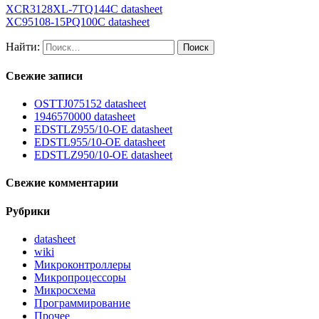
XCR3128XL-7TQ144C datasheet
XC95108-15PQ100C datasheet
Найти:
Свежие записи
OSTTJ075152 datasheet
1946570000 datasheet
EDSTLZ955/10-OE datasheet
EDSTL955/10-OE datasheet
EDSTLZ950/10-OE datasheet
Свежие комментарии
Рубрики
datasheet
wiki
Микроконтроллеры
Микропроцессоры
Микросхема
Программирование
Прочее