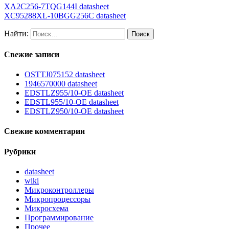
XA2C256-7TQG144I datasheet
XC95288XL-10BGG256C datasheet
Найти:
Свежие записи
OSTTJ075152 datasheet
1946570000 datasheet
EDSTLZ955/10-OE datasheet
EDSTL955/10-OE datasheet
EDSTLZ950/10-OE datasheet
Свежие комментарии
Рубрики
datasheet
wiki
Микроконтроллеры
Микропроцессоры
Микросхема
Программирование
Прочее