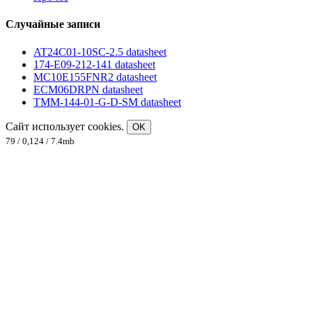
Случайные записи
AT24C01-10SC-2.5 datasheet
174-E09-212-141 datasheet
MC10E155FNR2 datasheet
ECM06DRPN datasheet
TMM-144-01-G-D-SM datasheet
Сайт использует cookies.
OK
79 / 0,124 / 7.4mb