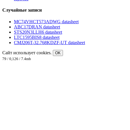
Случайные записи
MC74VHCT573ADWG datasheet
ABC17DRAN datasheet
STS20N3LLH6 datasheet
LTC1595BIS8 datasheet
CMJ206T-32.768KDZF-UT datasheet
Сайт использует cookies.
OK
79 / 0,126 / 7.4mb