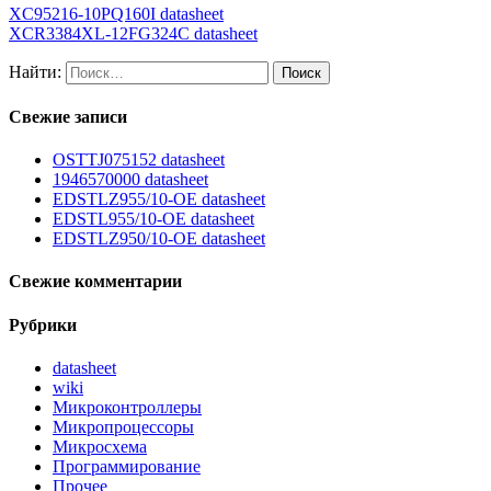
XC95216-10PQ160I datasheet
XCR3384XL-12FG324C datasheet
Найти:
Свежие записи
OSTTJ075152 datasheet
1946570000 datasheet
EDSTLZ955/10-OE datasheet
EDSTL955/10-OE datasheet
EDSTLZ950/10-OE datasheet
Свежие комментарии
Рубрики
datasheet
wiki
Микроконтроллеры
Микропроцессоры
Микросхема
Программирование
Прочее