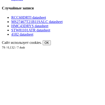
Случайные записи
RCC60DRTI datasheet
MS27467T21B11SALC datasheet
HMC43DRYS datasheet
STW81101ATR datasheet
4182 datasheet
Сайт использует cookies.
OK
79 / 0,132 / 7.4mb